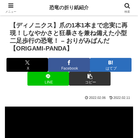
恐竜の折り紙紹介
メニュー
検索
【ディノニクス】爪の1本1本まで忠実に再
現！しなやかさと狂暴さを兼ね備えた小型
二足歩行の恐竜！ – おりがみぱんだ
【ORIGAMI-PANDA】
X
Facebook
はてブ
LINE
コピー
2022.02.06
2022.02.11