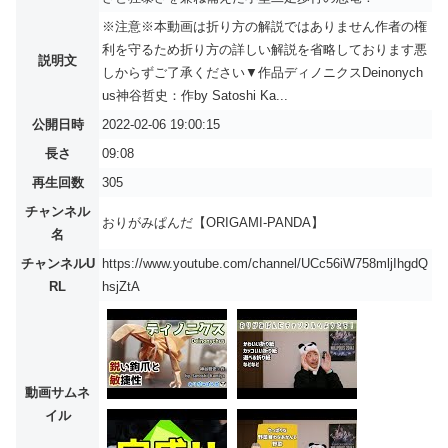
※注意※本動画は折り方の解説ではありません作者の権
利を守るため折り方の詳しい解説を省略しております悪
説明文
しからずご了承ください▼作品ディノニクスDeinonych
us神谷哲史：作by Satoshi Ka...
公開日時
2022-02-06 19:00:15
長さ
09:08
再生回数
305
チャンネル
おりがみぱんだ【ORIGAMI-PANDA】
名
チャンネルU
https://www.youtube.com/channel/UCc56iW758mljIhgdQ
RL
hsjZtA
動画サムネ
イル