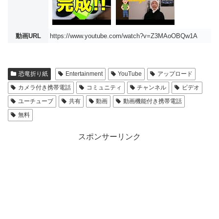
動画URL
https://www.youtube.com/watch?v=Z3MAoOBQw1A
恐竜折り紙
Entertainment
YouTube
アップロード
カメラ付き携帯電話
コミュニティ
チャンネル
ビデオ
ユーチューブ
共有
動画
動画機能付き携帯電話
無料
スポンサーリンク