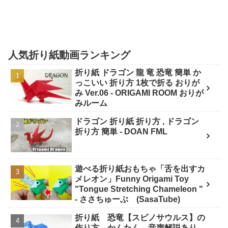
人気折り紙動画ランキング
折り紙 ドラゴン 龍 竜 恐竜 簡単 か
っこいい 折り方 1枚で折る おりが
み Ver.06 - ORIGAMI ROOM おりが
みルーム
ドラゴン 折り紙 折り方 , ドラゴン
折り方 簡単 - DOAN FML
遊べる折り紙おもちゃ「舌を出すカ
メレオン」Funny Origami Toy
"Tongue Stretching Chameleon "
- ささちゅーぶ (SasaTube)
折り紙 恐竜【スピノサウルス】の
作り方 かんたん 音声解説あり