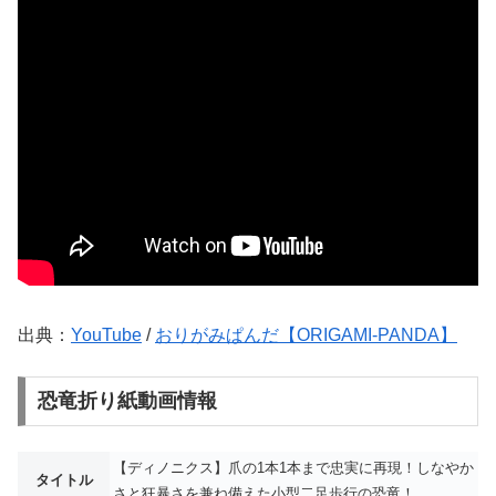
出典：
YouTube
/
おりがみぱんだ【ORIGAMI-PANDA】
恐竜折り紙動画情報
【ディノニクス】爪の1本1本まで忠実に再現！しなやか
タイトル
さと狂暴さを兼ね備えた小型二足歩行の恐竜！