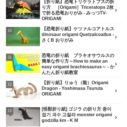
【折り紙】恐竜トリケラトプスの折
り方 ［Origami］Triceratops 2枚
で折る恐竜おりがみ - みっつTV-
ORIGAMI
【恐竜折り紙】ケツァルコアトルス
dinosaur origami Quetzalcoatlus -
さくB おりがみ
恐竜の折り紙 ブラキオサウルスの
簡単な作り方～How to make an
easy origami brachiosaurus～ - か
んたん折り紙教室
【折り紙】りゅう（龍）Origami
Dragon - Yoshimasa Tsuruta
ORIGAMI
[怪獣折り紙] ゴジラ の折り方 종이
접기 괴수 고질라 monster origami
godzilla km - K M