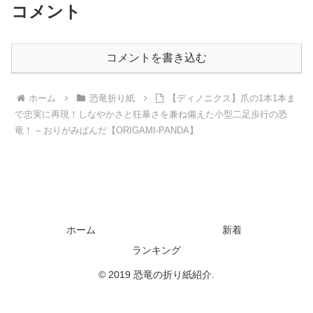
コメント
コメントを書き込む
ホーム
恐竜折り紙
【ディノニクス】爪の1本1本ま
で忠実に再現！しなやかさと狂暴さを兼ね備えた小型二足歩行の恐
竜！ – おりがみぱんだ【ORIGAMI-PANDA】
ホーム
新着
ランキング
© 2019 恐竜の折り紙紹介.