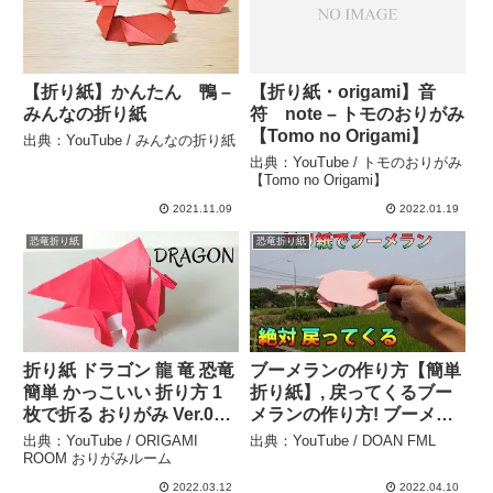
【折り紙】かんたん 鴨 –
【折り紙・origami】音
みんなの折り紙
符 note – トモのおりがみ
【Tomo no Origami】
出典：YouTube / みんなの折り紙
出典：YouTube / トモのおりがみ
【Tomo no Origami】
2021.11.09
2022.01.19
恐竜折り紙
恐竜折り紙
折り紙 ドラゴン 龍 竜 恐竜
ブーメランの作り方【簡単
簡単 かっこいい 折り方 1
折り紙】, 戻ってくるブー
枚で折る おりがみ Ver.05 –
メランの作り方! ブーメラ
ORIGAMI ROOM おりがみ
ン折り紙 – DOAN FML
出典：YouTube / ORIGAMI
出典：YouTube / DOAN FML
ルーム
ROOM おりがみルーム
2022.03.12
2022.04.10