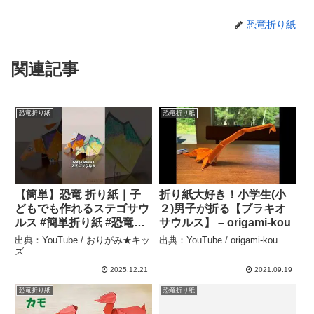
恐竜折り紙
関連記事
恐竜折り紙
恐竜折り紙
【簡単】恐竜 折り紙｜子
折り紙大好き！小学生(小
どもでも作れるステゴサウ
２)男子が折る【ブラキオ
ルス #簡単折り紙 #恐竜折
サウルス】 – origami-kou
り紙 #折り紙恐竜 #origami
出典：YouTube / おりがみ★キッ
出典：YouTube / origami-kou
#dinosaur – おりがみ★キ
ズ
ッズ
2025.12.21
2021.09.19
恐竜折り紙
恐竜折り紙