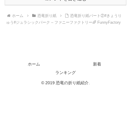
ホーム
恐竜折り紙
恐竜折り紙パート②#きょうり
ゅう#ジュラシックパーク – ファニーファクトリー🌈 FunnyFactory
ホーム
新着
ランキング
© 2019 恐竜の折り紙紹介.