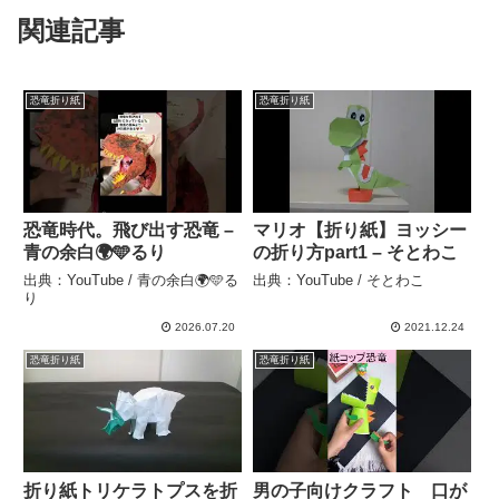
関連記事
恐竜折り紙
恐竜折り紙
恐竜時代。飛び出す恐竜 –
マリオ【折り紙】ヨッシー
青の余白🌍🩵るり
の折り方part1 – そとわこ
出典：YouTube / 青の余白🌍🩵る
出典：YouTube / そとわこ
り
2026.07.20
2021.12.24
恐竜折り紙
恐竜折り紙
折り紙トリケラトプスを折
男の子向けクラフト 口が