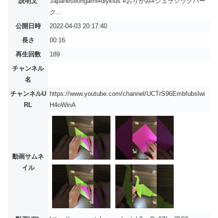
説明文
Japaneseorigami#diykids #おりがみ#ジュラシックパー
ク...
公開日時
2022-04-03 20:17:40
長さ
00:16
再生回数
189
チャンネル
名
チャンネルU
https://www.youtube.com/channel/UCTrS96Embfubslwi
RL
H4oWinA
動画サムネ
イル