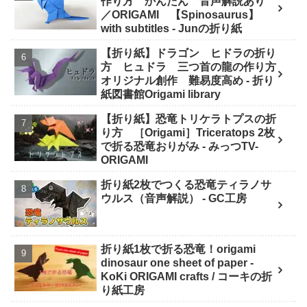
作り方 かんたん 音声解説あり
／ORIGAMI 【Spinosaurus】
with subtitles - Junの折り紙
【折り紙】ドラゴン ヒドラの折り
方 ヒュドラ 三つ首の龍の作り方
オリジナル創作 難易度高め - 折り
紙図書館Origami library
【折り紙】恐竜トリケラトプスの折
り方 ［Origami］Triceratops 2枚
で折る恐竜おりがみ - みっつTV-
ORIGAMI
折り紙2枚でつくる恐竜ティラノサ
ウルス（音声解説） - GC工房
折り紙1枚で折る恐竜！origami
dinosaur one sheet of paper -
KoKi ORIGAMI crafts / コーキの折
り紙工房