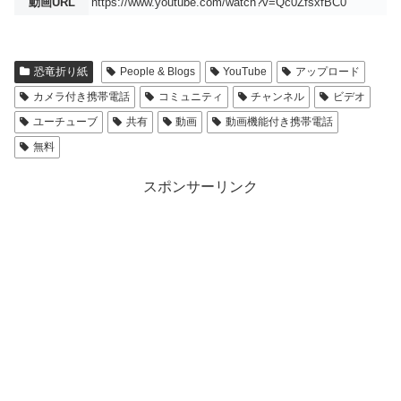
動画URL
https://www.youtube.com/watch?v=Qc0ZfsxfBC0
恐竜折り紙
People & Blogs
YouTube
アップロード
カメラ付き携帯電話
コミュニティ
チャンネル
ビデオ
ユーチューブ
共有
動画
動画機能付き携帯電話
無料
スポンサーリンク