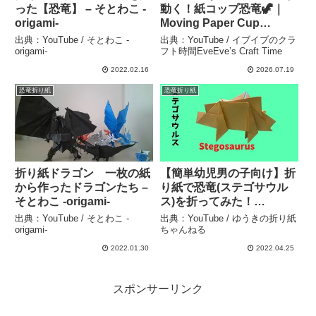
った【恐竜】 – そとわこ -
動く！紙コップ恐竜🦖｜
origami-
Moving Paper Cup
Dinosaur #Shorts #折り紙
出典：YouTube / そとわこ -
出典：YouTube / イブイブのクラ
#papercraft #origami – イ
origami-
フト時間EveEve’s Craft Time
ブイブのクラフト時間
2022.02.16
2026.07.19
EveEve’s Craft Time
恐竜折り紙
恐竜折り紙
折り紙ドラゴン 一枚の紙
【簡単幼児男の子向け】折
から作ったドラゴンたち –
り紙で恐竜(ステゴサウル
そとわこ -origami-
ス)を折ってみた！
【Origami Stegosaurus】
出典：YouTube / そとわこ -
出典：YouTube / ゆうきの折り紙
– ゆうきの折り紙ちゃんね
origami-
ちゃんねる
る
2022.01.30
2022.04.25
スポンサーリンク