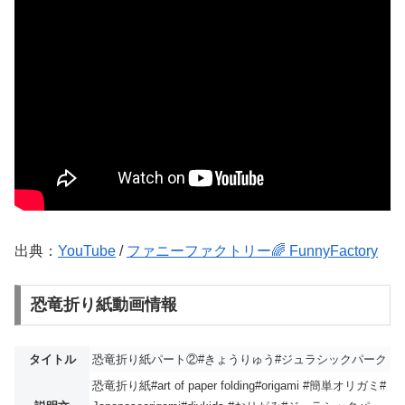
出典：
YouTube
/
ファニーファクトリー🌈 FunnyFactory
恐竜折り紙動画情報
タイトル
恐竜折り紙パート②#きょうりゅう#ジュラシックパーク
恐竜折り紙#art of paper folding#origami #簡単オリガミ#