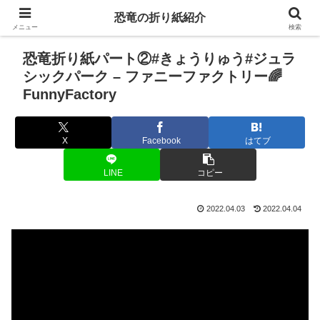
恐竜の折り紙紹介
メニュー
検索
恐竜折り紙パート②#きょうりゅう#ジュラ
シックパーク – ファニーファクトリー🌈
FunnyFactory
X
Facebook
はてブ
LINE
コピー
2022.04.03
2022.04.04