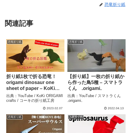
恐竜折り紙
関連記事
恐竜折り紙
恐竜折り紙
折り紙1枚で折る恐竜！
【折り紙】一枚の折り紙か
origami dinosaur one
ら作った鳥5種 – スマトラ
sheet of paper – KoKi
くん ₋origami₋
ORIGAMI crafts / コーキの
出典：YouTube / KoKi ORIGAMI
出典：YouTube / スマトラくん
折り紙工房
crafts / コーキの折り紙工房
₋origami₋
2023.02.07
2022.04.13
恐竜折り紙
恐竜折り紙