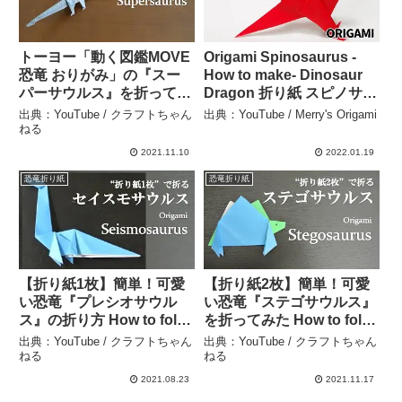
トーヨー「動く図鑑MOVE
Origami Spinosaurus -
恐竜 おりがみ」の『スー
How to make- Dinosaur
パーサウルス』を折ってみ
Dragon 折り紙 スピノサウ
た How to fold a
ルス 恐竜 折り方 – Merry’s
出典：YouTube / クラフトちゃん
出典：YouTube / Merry's Origami
supersaurus with
Origami
ねる
origami.【Dinosaur】 –
2021.11.10
2022.01.19
クラフトちゃんねる
恐竜折り紙
恐竜折り紙
【折り紙1枚】簡単！可愛
【折り紙2枚】簡単！可愛
い恐竜『プレシオサウル
い恐竜『ステゴサウルス』
ス』の折り方 How to fold
を折ってみた How to fold
a plesiosaurus with
a stegosaurus with
出典：YouTube / クラフトちゃん
出典：YouTube / クラフトちゃん
origami.Easy!
origami.Easy!
ねる
ねる
【dinosaur】 – クラフト
【Dinosaur】 – クラフト
2021.08.23
2021.11.17
ちゃんねる
ちゃんねる