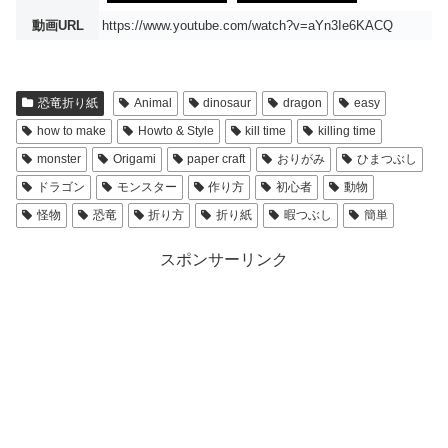
動画URL
https://www.youtube.com/watch?v=aYn3Ie6KACQ
恐竜折り紙
Animal
dinosaur
dragon
easy
how to make
Howto & Style
kill time
killing time
monster
Origami
paper craft
おりがみ
ひまつぶし
ドラゴン
モンスター
作り方
初心者
動物
怪物
恐竜
折り方
折り紙
暇つぶし
簡単
スポンサーリンク