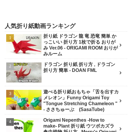
人気折り紙動画ランキング
折り紙 ドラゴン 龍 竜 恐竜 簡単 か
っこいい 折り方 1枚で折る おりが
み Ver.06 - ORIGAMI ROOM おりが
みルーム
ドラゴン 折り紙 折り方 , ドラゴン
折り方 簡単 - DOAN FML
遊べる折り紙おもちゃ「舌を出すカ
メレオン」Funny Origami Toy
"Tongue Stretching Chameleon "
- ささちゅーぶ (SasaTube)
Origami Nepenthes -How to
make- Plant 折り紙 ウツボカズラ
食虫植物 折り方 - Merry's Origami