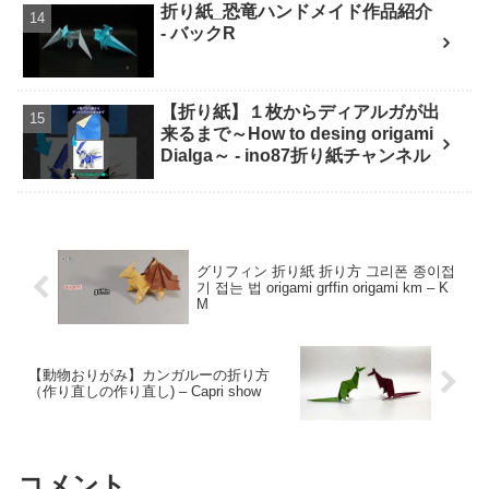
折り紙_恐竜ハンドメイド作品紹介
- バックR
【折り紙】１枚からディアルガが出
来るまで～How to desing origami
Dialga～ - ino87折り紙チャンネル
グリフィン 折り紙 折り方 그리폰 종이접
기 접는 법 origami grffin origami km – K
M
【動物おりがみ】カンガルーの折り方
（作り直しの作り直し) – Capri show
コメント