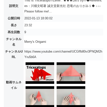
This is Triceratops!!!Level : ★★★Let's try!!!◆Referenc
説明文
es：川畑文昭著 誠文堂新光社 恐竜のおりがみ１◆ ↓↓↓
Please follow me!...
公開日時
2022-01-13 18:00:02
長さ
23:32
再生回数
9
チャンネル
Merry's Origami
名
チャンネルU
https://www.youtube.com/channel/UCGffb80vi3PNQM2h
RL
Yru5b6A
動画サムネ
イル