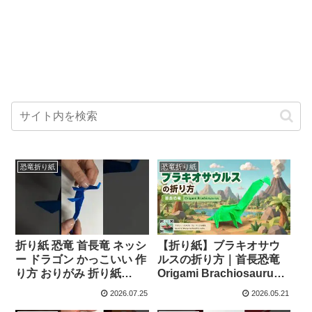
恐竜折り紙
恐竜折り紙
折り紙 恐竜 首長竜 ネッシ
【折り紙】ブラキオサウ
ー ドラゴン かっこいい 作
ルスの折り方｜首長恐竜
り方 おりがみ 折り紙
Origami Brachiosaurus
#shorts – ORIGAMI
Tutorial | Long-Neck
2026.07.25
2026.05.21
ROOM おりがみルーム
Dinosaur – Origami Harri