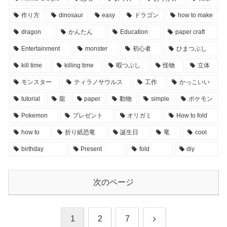
作り方
dinosaur
easy
ドラゴン
how to make
dragon
かんたん
Education
paper craft
Entertainment
monster
初心者
ひまつぶし
kill time
killing time
暇つぶし
怪物
立体
モンスター
ティラノサウルス
工作
かっこいい
tutorial
龍
paper
動物
simple
ポケモン
Pokemon
プレゼント
オリガミ
How to fold
how to
折り紙恐竜
誕生日
竜
cool
birthday
Present
fold
diy
次のページ
次
1
2
7