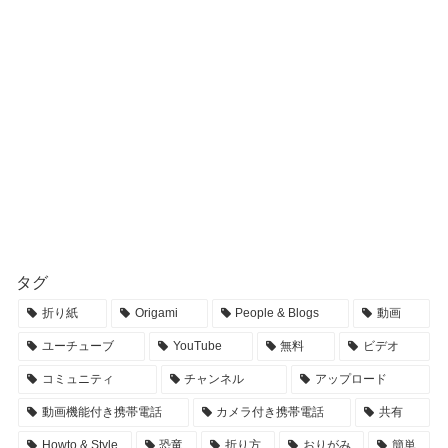
タグ
折り紙
Origami
People & Blogs
動画
ユーチューブ
YouTube
無料
ビデオ
コミュニティ
チャンネル
アップロード
動画機能付き携帯電話
カメラ付き携帯電話
共有
Howto & Style
恐竜
折り方
おりがみ
簡単