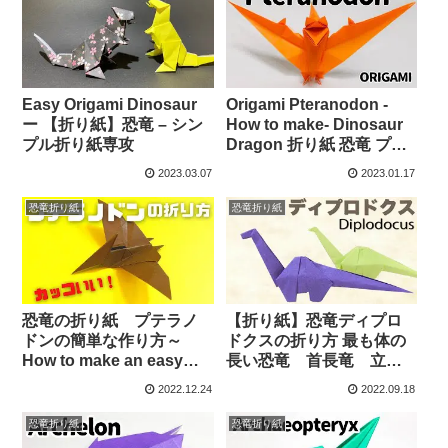
Easy Origami Dinosaur
Origami Pteranodon -
ー 【折り紙】恐竜 – シン
How to make- Dinosaur
プル折り紙専攻
Dragon 折り紙 恐竜 プテ
ラノドン 折り方 – Merry’s
2023.03.07
2023.01.17
Origami
恐竜折り紙
恐竜折り紙
恐竜の折り紙 プテラノ
【折り紙】恐竜ディプロ
ドンの簡単な作り方～
ドクスの折り方 最も体の
How to make an easy
長い恐竜 首長竜 立体
origami pteranodon～ –
的で立ちます – 折り紙図
2022.12.24
2022.09.18
かんたん折り紙教室
書館Origami library
恐竜折り紙
恐竜折り紙