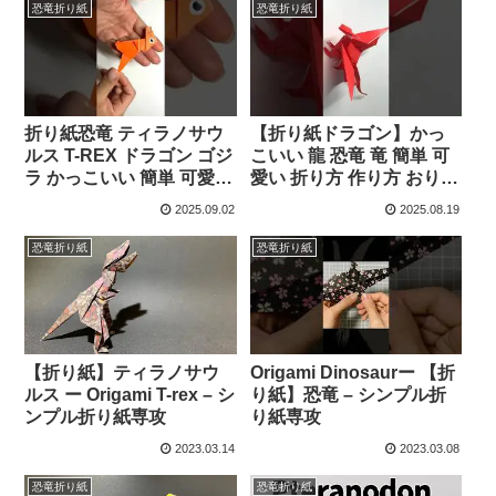
Hadi – オリガミハリハデ
恐竜折り紙
恐竜折り紙
ィ
折り紙恐竜 ティラノサウ
【折り紙ドラゴン】かっ
ルス T-REX ドラゴン ゴジ
こいい 龍 恐竜 竜 簡単 可
ラ かっこいい 簡単 可愛い
愛い 折り方 作り方 おりが
作り方 おりがみ #shorts –
み #shorts – ORIGAMI
2025.09.02
2025.08.19
ORIGAMI ROOM おりがみ
ROOM おりがみルーム
ルーム
恐竜折り紙
恐竜折り紙
【折り紙】ティラノサウ
Origami Dinosaurー 【折
ルス ー Origami T-rex – シ
り紙】恐竜 – シンプル折
ンプル折り紙専攻
り紙専攻
2023.03.14
2023.03.08
恐竜折り紙
恐竜折り紙