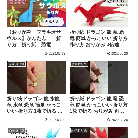
【おりがみ プラキオサ
折り紙 ドラゴン 龍 竜 恐
ウルス】かんたん 折
竜 簡単 かっこいい 折り方
り方 折り紙 恐竜 夏 –
作り方 おりがみ 3倍速 –
komie
ORIGAMI ROOM おりがみ
2022.07.19
2022.05.29
ルーム
恐竜折り紙
恐竜折り紙
折り紙 ドラゴン 龍 水龍
折り紙 ドラゴン 龍 竜 恐
竜 水竜 恐竜 簡単 かっこ
竜 簡単 かっこいい 折り方
いい 折り方 1枚で折る お
1枚で折る おりがみ 再掲
りがみ Ver.07 #Shorts –
#Shorts – ORIGAMI
2022.03.26
2022.03.20
ORIGAMI ROOM おりがみ
ROOM おりがみルーム
ルーム
恐竜折り紙
恐竜折り紙