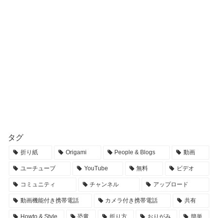
タグ
折り紙
Origami
People & Blogs
動画
ユーチューブ
YouTube
無料
ビデオ
コミュニティ
チャンネル
アップロード
動画機能付き携帯電話
カメラ付き携帯電話
共有
Howto & Style
恐竜
折り方
おりがみ
簡単