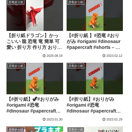
ルーム
恐竜折り紙
恐竜折り紙
【折り紙ドラゴン】かっ
【#折り紙 】#恐竜 #おり
こいい 龍 恐竜 竜 簡単 可
がみ #origami #dinosaur
愛い 折り方 作り方 おりが
#papercraft #shorts – ト
み #shorts – ORIGAMI
マトうまチャンネル
2025.08.19
2023.02.12
ROOM おりがみルーム
恐竜折り紙
恐竜折り紙
【#折り紙】🦖#おりがみ
【#折り紙】#おりがみ
#origami #恐竜
#origami #恐竜
#dinosaur #papercraft
#dinosaur #papercraft
#shorts – トマトうまチャ
#shorts – トマトうまチャ
2023.01.30
2023.01.29
ンネル
ンネル
恐竜折り紙
恐竜折り紙