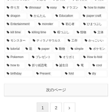
作り方
dinosaur
easy
ドラゴン
how to make
dragon
かんたん
Education
paper craft
Entertainment
monster
初心者
ひまつぶし
kill time
killing time
暇つぶし
怪物
立体
モンスター
ティラノサウルス
工作
かっこいい
tutorial
龍
paper
動物
simple
ポケモン
Pokemon
プレゼント
オリガミ
How to fold
how to
折り紙恐竜
誕生日
竜
cool
birthday
Present
fold
diy
次のページ
次
1
2