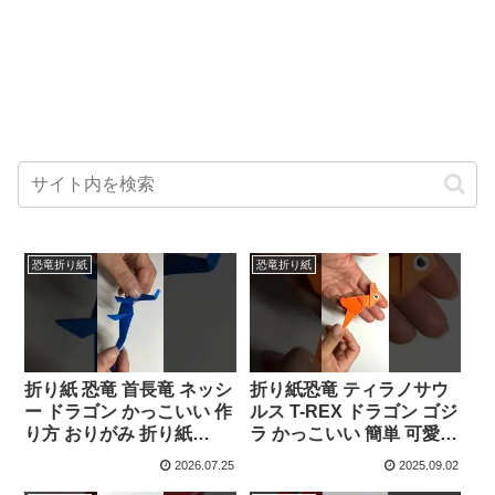
恐竜折り紙
恐竜折り紙
折り紙 恐竜 首長竜 ネッシ
折り紙恐竜 ティラノサウ
ー ドラゴン かっこいい 作
ルス T-REX ドラゴン ゴジ
り方 おりがみ 折り紙
ラ かっこいい 簡単 可愛い
#shorts – ORIGAMI
作り方 おりがみ #shorts –
2026.07.25
2025.09.02
ROOM おりがみルーム
ORIGAMI ROOM おりがみ