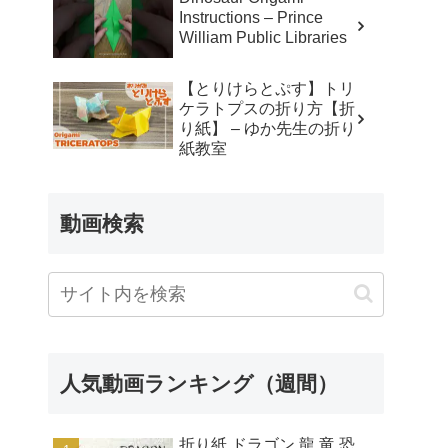
Instructions – Prince
William Public Libraries
【とりけらとぷす】トリ
ケラトプスの折り方【折
り紙】 – ゆか先生の折り
紙教室
動画検索
人気動画ランキング（週間）
折り紙 ドラゴン 龍 竜 恐