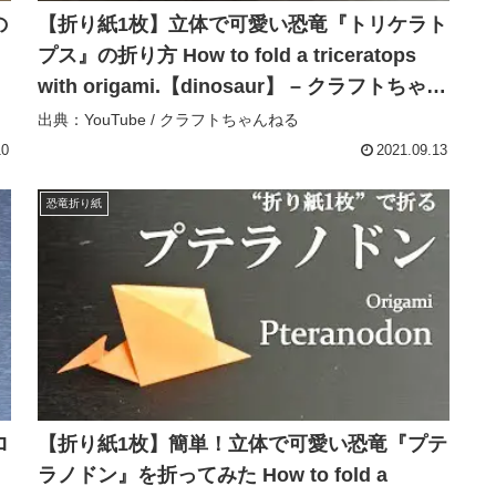
の
【折り紙1枚】立体で可愛い恐竜『トリケラト
プス』の折り方 How to fold a triceratops
with origami.【dinosaur】 – クラフトちゃん
ねる
出典：YouTube / クラフトちゃんねる
10
2021.09.13
恐竜折り紙
ロ
【折り紙1枚】簡単！立体で可愛い恐竜『プテ
ラノドン』を折ってみた How to fold a