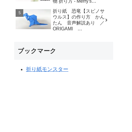
物 折り方 - Merry's
Origami
折り紙 恐竜【スピノサ
ウルス】の作り方 かん
たん 音声解説あり ／
ORIGAMI
【Spinosaurus】 with
subtitles - Junの折り紙
ブックマーク
折り紙モンスター