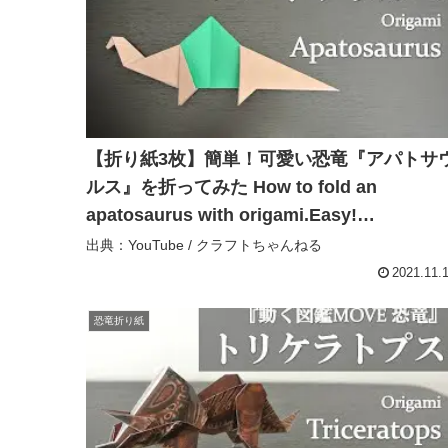
【折り紙3枚】簡単！可愛い恐竜『アパトサ
ルス』を折ってみた How to fold an
apatosaurus with origami.Easy!
【Dinosaur】 – クラフトちゃんねる
出典：YouTube / クラフトちゃんねる
2021.11.
恐竜折り紙