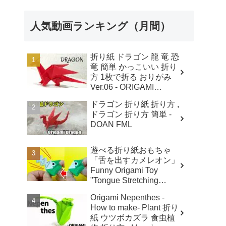
人気動画ランキング（月間）
折り紙 ドラゴン 龍 竜 恐
竜 簡単 かっこいい 折り
方 1枚で折る おりがみ
Ver.06 - ORIGAMI
ROOM おりがみルーム
ドラゴン 折り紙 折り方 ,
ドラゴン 折り方 簡単 -
DOAN FML
遊べる折り紙おもちゃ
「舌を出すカメレオン」
Funny Origami Toy
"Tongue Stretching
Chameleon " - ささちゅ
Origami Nepenthes -
ーぶ (SasaTube)
How to make- Plant 折り
紙 ウツボカズラ 食虫植