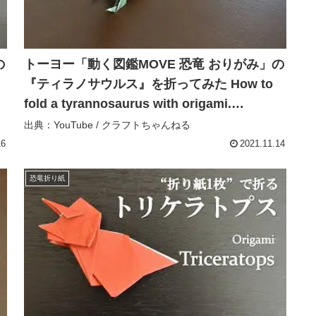
の
トーヨー「動く図鑑MOVE 恐竜 おりがみ」の
『ティラノサウルス』を折ってみた How to
fold a tyrannosaurus with origami.
【Dinosaur】 – クラフトちゃんねる
出典：YouTube / クラフトちゃんねる
16
2021.11.14
恐竜折り紙