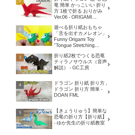
竜 簡単 かっこいい 折り
方 1枚で折る おりがみ
Ver.06 - ORIGAMI
ROOM おりがみルーム
遊べる折り紙おもちゃ
「舌を出すカメレオン」
Funny Origami Toy
"Tongue Stretching
Chameleon " - ささちゅ
折り紙2枚でつくる恐竜
ーぶ (SasaTube)
ティラノサウルス（音声
解説） - GC工房
ドラゴン 折り紙 折り方 ,
ドラゴン 折り方 簡単 -
DOAN FML
【きょうりゅう】簡単な
恐竜の折り方【折り紙】
- ゆか先生の折り紙教室