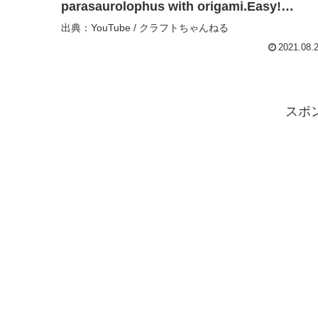
parasaurolophus with origami.Easy!
【dinosaur】 – クラフトちゃんねる
出典：YouTube / クラフトちゃんねる
2021.08.
スポ