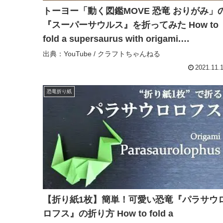
トーヨー「動く図鑑MOVE 恐竜 おりがみ」
『スーパーサウルス』を折ってみた How to
fold a supersaurus with origami.
【Dinosaur】 – クラフトちゃんねる
出典：YouTube / クラフトちゃんねる
2021.11.
恐竜折り紙
【折り紙1枚】簡単！可愛い恐竜『パラサウ
ロフス』の折り方 How to fold a