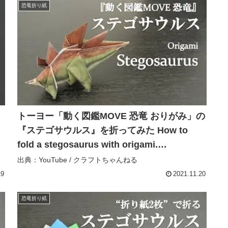
恐竜折り紙
トーヨー「動く図鑑MOVE 恐竜 おりがみ」の
『ステゴサウルス』を折ってみた How to
fold a stegosaurus with origami.
【Dinosaur】 – クラフトちゃんねる
出典：YouTube / クラフトちゃんねる
19
2021.11.20
恐竜折り紙