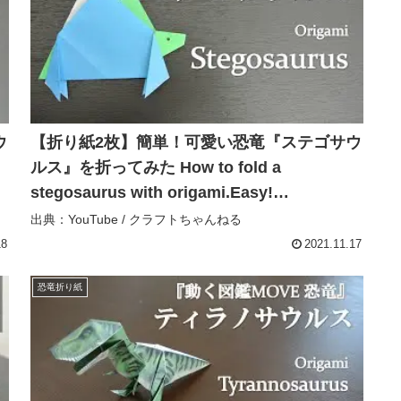
ウ
【折り紙2枚】簡単！可愛い恐竜『ステゴサウ
ルス』を折ってみた How to fold a
stegosaurus with origami.Easy!
【Dinosaur】 – クラフトちゃんねる
出典：YouTube / クラフトちゃんねる
18
2021.11.17
恐竜折り紙