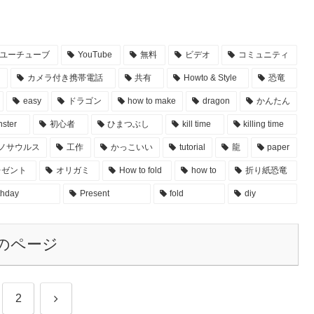
ユーチューブ
YouTube
無料
ビデオ
コミュニティ
カメラ付き携帯電話
共有
Howto & Style
恐竜
easy
ドラゴン
how to make
dragon
かんたん
ster
初心者
ひまつぶし
kill time
killing time
ノサウルス
工作
かっこいい
tutorial
龍
paper
レゼント
オリガミ
How to fold
how to
折り紙恐竜
thday
Present
fold
diy
のページ
次
2