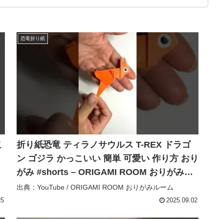
恐竜折り紙
こ
折り紙恐竜 ティラノサウルス T-REX ドラゴ
ン ゴジラ かっこいい 簡単 可愛い 作り方 おり
がみ #shorts – ORIGAMI ROOM おりがみル
ーム
出典：YouTube / ORIGAMI ROOM おりがみルーム
25
2025.09.02