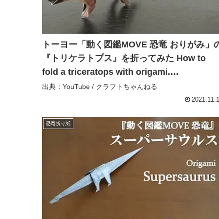
トーヨー「動く図鑑MOVE 恐竜 おりがみ」
『トリケラトプス』を折ってみた How to
fold a triceratops with origami.
【Dinosaur】 – クラフトちゃんねる
出典：YouTube / クラフトちゃんねる
2021.11.
恐竜折り紙