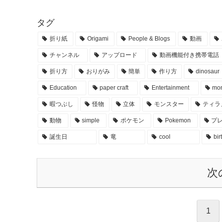
タグ
折り紙
Origami
People & Blogs
動画
チャンネル
アップロード
動画機能付き携帯電話
折り方
おりがみ
簡単
作り方
dinosaur
Education
paper craft
Entertainment
mon
暇つぶし
怪物
立体
モンスター
ティラ
動物
simple
ポケモン
Pokemon
プ
誕生日
竜
cool
bir
次
1