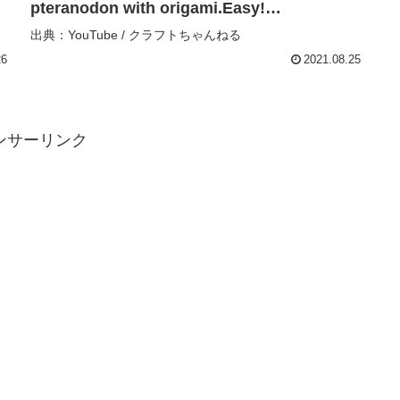
pteranodon with origami.Easy!
【dinosaur】 – クラフトちゃんねる
出典：YouTube / クラフトちゃんねる
26
2021.08.25
ンサーリンク