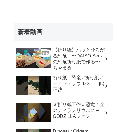
新着動画
【折り紙】パッとひろが
る恐竜 〜DAISO Seria
の恐竜折り紙で作る〜 –
ちゃまる
折り紙 恐竜 #折り紙 #
ティラノサウルス – 山崎
正啓
＃折り紙工作＃恐竜＃金
のティラノサウルス –
GODZILLAファン
Dinosaur Origami