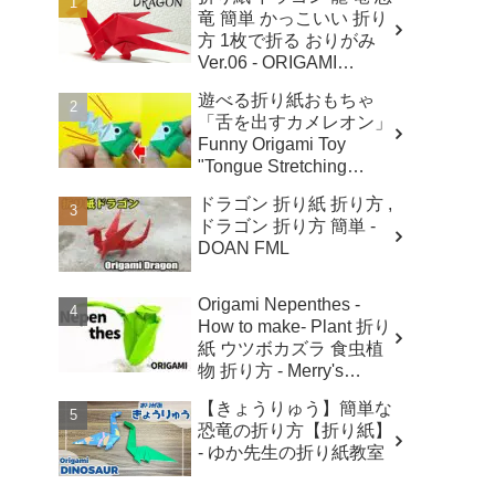
竜 簡単 かっこいい 折り
方 1枚で折る おりがみ
Ver.06 - ORIGAMI
ROOM おりがみルーム
遊べる折り紙おもちゃ
「舌を出すカメレオン」
Funny Origami Toy
"Tongue Stretching
Chameleon " - ささちゅ
ドラゴン 折り紙 折り方 ,
ーぶ (SasaTube)
ドラゴン 折り方 簡単 -
DOAN FML
Origami Nepenthes -
How to make- Plant 折り
紙 ウツボカズラ 食虫植
物 折り方 - Merry's
Origami
【きょうりゅう】簡単な
恐竜の折り方【折り紙】
- ゆか先生の折り紙教室