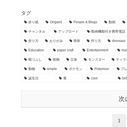
タグ
折り紙
Origami
People & Blogs
動画
チャンネル
アップロード
動画機能付き携帯電話
折り方
おりがみ
簡単
作り方
dinosaur
Education
paper craft
Entertainment
mon
暇つぶし
怪物
立体
モンスター
ティラ
動物
simple
ポケモン
Pokemon
プ
誕生日
竜
cool
bir
次
1