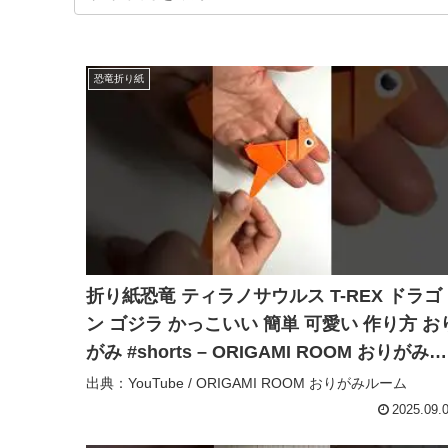
恐竜折り紙
折り紙恐竜 ティラノサウルス T-REX ドラゴ
ン ゴジラ かっこいい 簡単 可愛い 作り方 お
がみ #shorts – ORIGAMI ROOM おりがみル
ーム
出典：YouTube / ORIGAMI ROOM おりがみルーム
2025.09.