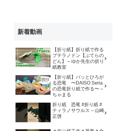
新着動画
【折り紙】折り紙で作る
プテラノドン【ぷてらの
どん】 – ゆか先生の折り
紙教室
【折り紙】パッとひろが
る恐竜 〜DAISO Seria
の恐竜折り紙で作る〜 –
ちゃまる
折り紙 恐竜 #折り紙 #
ティラノサウルス – 山崎
正啓