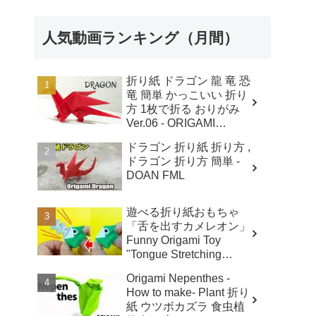
人気動画ランキング（月間）
折り紙 ドラゴン 龍 竜 恐
竜 簡単 かっこいい 折り
方 1枚で折る おりがみ
Ver.06 - ORIGAMI
ROOM おりがみルーム
ドラゴン 折り紙 折り方 ,
ドラゴン 折り方 簡単 -
DOAN FML
遊べる折り紙おもちゃ
「舌を出すカメレオン」
Funny Origami Toy
"Tongue Stretching
Chameleon " - ささちゅ
Origami Nepenthes -
ーぶ (SasaTube)
How to make- Plant 折り
紙 ウツボカズラ 食虫植