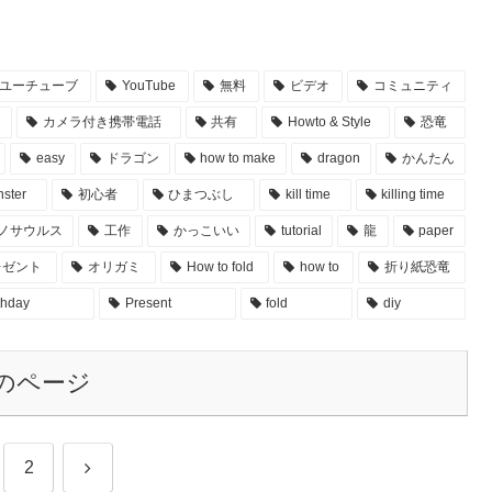
ユーチューブ
YouTube
無料
ビデオ
コミュニティ
カメラ付き携帯電話
共有
Howto & Style
恐竜
easy
ドラゴン
how to make
dragon
かんたん
ster
初心者
ひまつぶし
kill time
killing time
ノサウルス
工作
かっこいい
tutorial
龍
paper
レゼント
オリガミ
How to fold
how to
折り紙恐竜
thday
Present
fold
diy
のページ
次
2