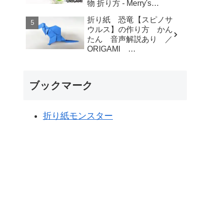
物 折り方 - Merry's
Origami
折り紙 恐竜【スピノサ
ウルス】の作り方 かん
たん 音声解説あり ／
ORIGAMI
【Spinosaurus】 with
subtitles - Junの折り紙
ブックマーク
折り紙モンスター