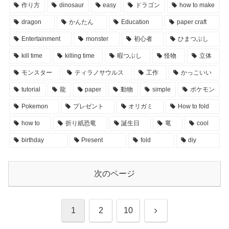
作り方
dinosaur
easy
ドラゴン
how to make
dragon
かんたん
Education
paper craft
Entertainment
monster
初心者
ひまつぶし
kill time
killing time
暇つぶし
怪物
立体
モンスター
ティラノサウルス
工作
かっこいい
tutorial
龍
paper
動物
simple
ポケモン
Pokemon
プレゼント
オリガミ
How to fold
how to
折り紙恐竜
誕生日
竜
cool
birthday
Present
fold
diy
次のページ
次
1
2
10