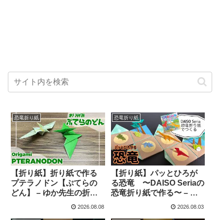
恐竜折り紙
恐竜折り紙
【折り紙】折り紙で作る
【折り紙】パッとひろが
プテラノドン【ぷてらの
る恐竜 〜DAISO Seriaの
どん】 – ゆか先生の折り
恐竜折り紙で作る〜 – ち
紙教室
ゃまる
2026.08.08
2026.08.03