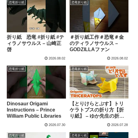
恐竜折り紙
恐竜折り紙
折り紙 恐竜 #折り紙 #テ
＃折り紙工作＃恐竜＃金
ィラノサウルス – 山崎正
のティラノサウルス –
啓
GODZILLAファン
2026.08.02
2026.08.02
恐竜折り紙
恐竜折り紙
Dinosaur Origami
【とりけらとぷす】トリ
Instructions – Prince
ケラトプスの折り方【折
William Public Libraries
り紙】 – ゆか先生の折り
紙教室
2026.07.30
2026.07.28
恐竜折り紙
恐竜折り紙