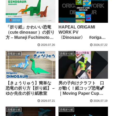
「折り紙」かわいい恐竜
HAPEAL ORIGAMI
（cute dinosaur ）の折り
WORK PV
方 – Muneji Fuchimoto
〈Dinosaur〉 #origami
ORIGAMI CHANNEL
#折り紙 #恐竜 #shorts –
2026.07.26
2026.07.22
HAPEAL ORIGAMI
恐竜折り紙
恐竜折り紙
【きょうりゅう】簡単な
男の子向けクラフト 口
恐竜の折り方【折り紙】 –
が動く！紙コップ恐竜🦖
ゆか先生の折り紙教室
｜Moving Paper Cup
Dinosaur #Shorts #折り
2026.07.21
2026.07.19
紙 #papercraft #origami –
イブイブのクラフト時間
恐竜折り紙
恐竜折り紙
EveEve’s Craft Time